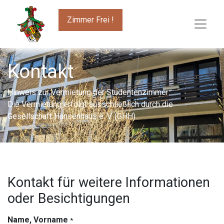
Zimmer Frei !
Kontakt
Hinweis zur Vermietung der Studentenzimmer:
Die Vermietung erfolgt ausschließlich durch die
Gesellschaft Hansenhaus e. V. (GHH).
Kontakt für weitere Informationen
oder Besichtigungen
Name, Vorname
*